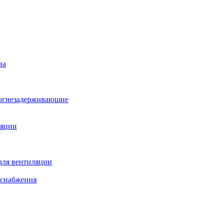
ва
 огнезадерживающие
ляции
для вентиляции
оснабжения