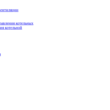
вентиляции
равления котельных
ия котельной
я