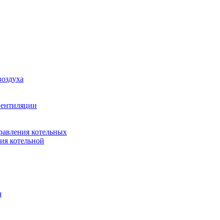
воздуха
вентиляции
равления котельных
ия котельной
я