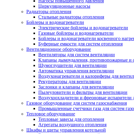
Насосы повышенного давления
Циркуляционные насосы
Радиаторы отопления
Стальные радиаторы отопления
Бойлеры и водонагреватели
Электрические бойлеры и водонагреватели
Газовые бойлеры и водонагреватели
Бойлеры и водонагреватели косвенного нагре
Буферные емкости для систем отопления
Вентиляционное оборудование
Вентиляторы для систем вентиляции
Клапаны дымоудаления, противопожарные и
Шумоглушители для вентиляции
Автоматика управления вентиляции
Воздухонагреватели и калориферы для венти
Рекуператоры для вентиляции
Заслонки и клапаны для вентиляции
Пылеуловители и фильтры для вентиляции
Воздухоохладители и фреоновые испарители 
Газовое оборудование для систем газоснабжения
Промышленные счетчики газа для систем газ
Тепловое оборудование
Тепловые завесы для отопления
Агрегаты воздушного отопления
Шкафы и щиты управления котельной