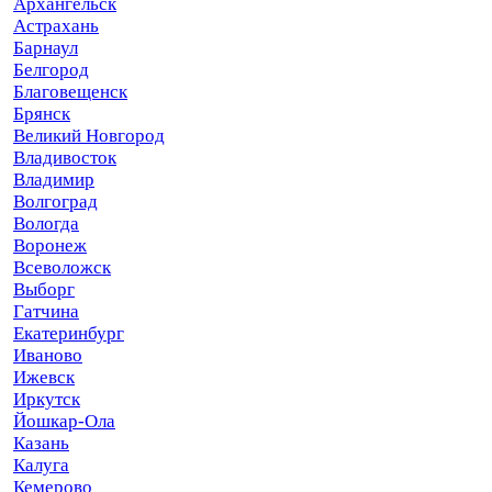
Архангельск
Астрахань
Барнаул
Белгород
Благовещенск
Брянск
Великий Новгород
Владивосток
Владимир
Волгоград
Вологда
Воронеж
Всеволожск
Выборг
Гатчина
Екатеринбург
Иваново
Ижевск
Иркутск
Йошкар-Ола
Казань
Калуга
Кемерово