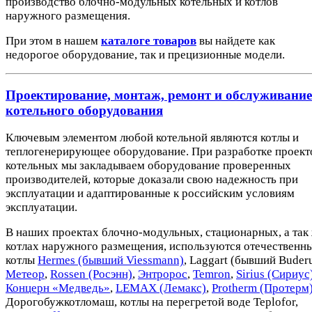
производство блочно-модульных котельных и котлов
наружного размещения.
При этом в нашем
каталоге товаров
вы найдете как
недорогое оборудование, так и прецизионные модели.
Проектирование, монтаж, ремонт и обслуживание
котельного оборудования
Ключевым элементом любой котельной являются котлы и
теплогенерирующее оборудование. При разработке проект
котельных мы закладываем оборудование проверенных
производителей, которые доказали свою надежность при
эксплуатации и адаптированные к российским условиям
эксплуатации.
В наших проектах блочно-модульных, стационарных, а так
котлах наружного размещения, используются отечественн
котлы
Hermes (бывший Viessmann)
, Laggart (бывший Buderu
Метеор
,
Rossen (Росэнн)
,
Энтророс
,
Temron
,
Sirius (Сириус
Концерн «Медведь»
,
LEMAX (Лемакс)
,
Protherm (Протерм
Дорогобужкотломаш, котлы на перегретой воде Teplofor,