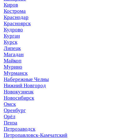
Киров
Кострома
Краснодар
Красноярск
Кудрово
Курган
Курск
Липецк
Магадан
Майкоп
Мурино
Мурманск
Набережные Челны
Нижний Новгород
Новокузнецк
Новосибирск
Омск
Оренбург
Орёл
Пенза
Петрозаводск
Петропавловск-Камчатский