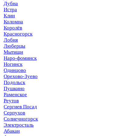
Дубна
Истра
Клин
Коломна
Королёв
Красногорск
Лобня
Люберцы
Мытищи
Наро-фоминск
Ногинск
Одинцово
Орехово-Зуево
Подольск
Пушкино
Раменское
Реутов
Сергиев Посад
Серпухов
Солнечногорск
Электросталь
Абакан