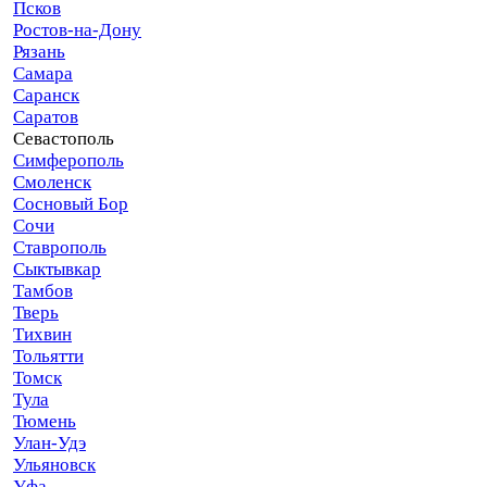
Псков
Ростов-на-Дону
Рязань
Самара
Саранск
Саратов
Севастополь
Симферополь
Смоленск
Сосновый Бор
Сочи
Ставрополь
Сыктывкар
Тамбов
Тверь
Тихвин
Тольятти
Томск
Тула
Тюмень
Улан-Удэ
Ульяновск
Уфа