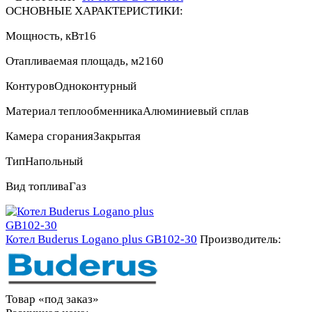
ОСНОВНЫЕ ХАРАКТЕРИСТИКИ:
Мощность, кВт
16
Отапливаемая площадь, м2
160
Контуров
Одноконтурный
Материал теплообменника
Алюминиевый сплав
Камера сгорания
Закрытая
Тип
Напольный
Вид топлива
Газ
Котел Buderus Logano plus GB102-30
Производитель:
Товар «под заказ»