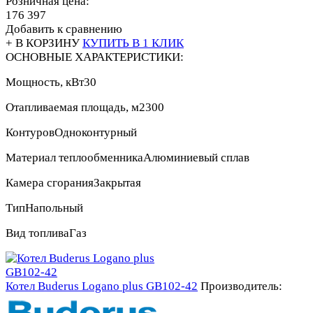
Розничная цена:
176 397
Добавить к сравнению
+ В КОРЗИНУ
КУПИТЬ В 1 КЛИК
ОСНОВНЫЕ ХАРАКТЕРИСТИКИ:
Мощность, кВт
30
Отапливаемая площадь, м2
300
Контуров
Одноконтурный
Материал теплообменника
Алюминиевый сплав
Камера сгорания
Закрытая
Тип
Напольный
Вид топлива
Газ
Котел Buderus Logano plus GB102-42
Производитель: