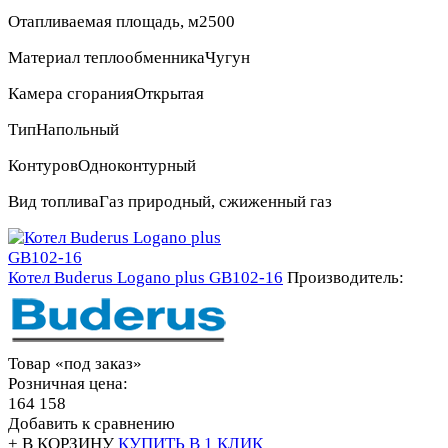
Отапливаемая площадь, м2
500
Материал теплообменника
Чугун
Камера сгорания
Открытая
Тип
Напольный
Контуров
Одноконтурный
Вид топлива
Газ природный, сжиженный газ
Котел Buderus Logano plus GB102-16
Производитель:
Товар «под заказ»
Розничная цена:
164 158
Добавить к сравнению
+ В КОРЗИНУ
КУПИТЬ В 1 КЛИК