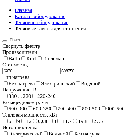
Главная
Каталог оборудования
Тепловое оборудование
Тепловые завесы для отопления
Свернуть фильтр
Производители
Ballu
Korf
Тепломаш
Стоимость,
Тип нагрева
Без нагрева
Электрический
Водяной
Напряжение, В
380
220
220-240
Размер-диаметр, мм
600-300
600-350
700-400
800-500
900-500
Тепловая мощность, кВт
6
9
12
0,08
8
11.7
19.8
27.5
Источник тепла
Электрический
Водяной
Без нагрева