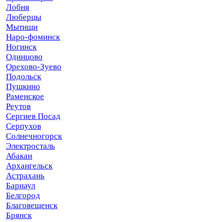
Лобня
Люберцы
Мытищи
Наро-фоминск
Ногинск
Одинцово
Орехово-Зуево
Подольск
Пушкино
Раменское
Реутов
Сергиев Посад
Серпухов
Солнечногорск
Электросталь
Абакан
Архангельск
Астрахань
Барнаул
Белгород
Благовещенск
Брянск