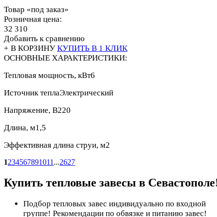
Товар «под заказ»
Розничная цена:
32 310
Добавить к сравнению
+ В КОРЗИНУ
КУПИТЬ В 1 КЛИК
ОСНОВНЫЕ ХАРАКТЕРИСТИКИ:
Тепловая мощность, кВт
6
Источник тепла
Электрический
Напряжение, В
220
Длина, м
1,5
Эффективная длина струи, м
2
1
2
3
4
5
6
7
8
9
10
11
...
26
27
Купить тепловые завесы в Севастополе
Подбор тепловых завес индивидуально по входной
группе! Рекомендации по обвязке и питанию завес!